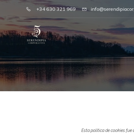
+34 630 321 969
info@serendipiacor
Esta política de cookies fue 