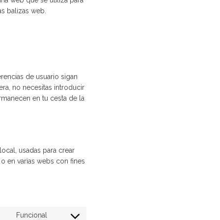
una web que se utiliza para
as balizas web.
rencias de usuario sigan
era, no necesitas introducir
rmanecen en tu cesta de la
ocal, usadas para crear
 o en varias webs con fines
Funcional