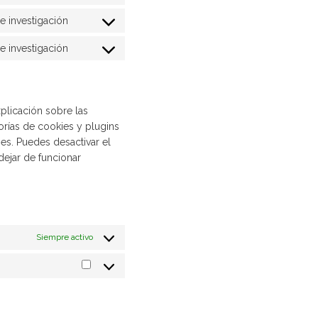
Consent
to
e investigación
Consent
service
to
wordpress
e investigación
Consent
service
to
google-
service
fonts
varios
plicación sobre las
rías de cookies y plugins
es. Puedes desactivar el
dejar de funcionar
Siempre activo
Marketing