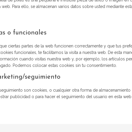
eta de píxel) es una pequeña e invisible pieza de texto o imagen en 
na web. Para ello, se almacenan varios datos sobre usted mediante est
cas o funcionales
ue ciertas partes de la web funcionen correctamente y que tus prefe
okies funcionales, te facilitamos la visita a nuestra web. De esta man
ormación cuando visitas nuestra web y, por ejemplo, los artículos pe
gado. Podemos colocar estas cookies sin tu consentimiento.
arketing/seguimiento
eguimiento son cookies, o cualquier otra forma de almacenamiento l
ostrar publicidad o para hacer el seguimiento del usuario en esta web